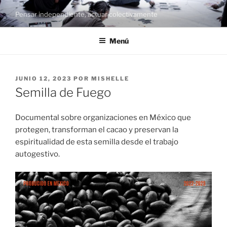
Saltar
Pensar independiente, actuar colectivamente
al
contenido
Menú
PUBLICADO
JUNIO 12, 2023
POR
MISHELLE
EL
Semilla de Fuego
Documental sobre organizaciones en México que
protegen, transforman el cacao y preservan la
espiritualidad de esta semilla desde el trabajo
autogestivo.