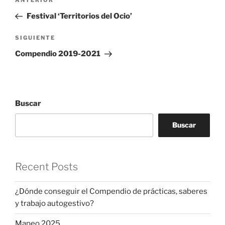
Entrada
de
anterior:
Festival ‘Territorios del Ocio’
entradas
Siguiente
SIGUIENTE
entrada
Compendio 2019-2021
Buscar
Buscar
Recent Posts
¿Dónde conseguir el Compendio de prácticas, saberes
y trabajo autogestivo?
Mapeo 2025