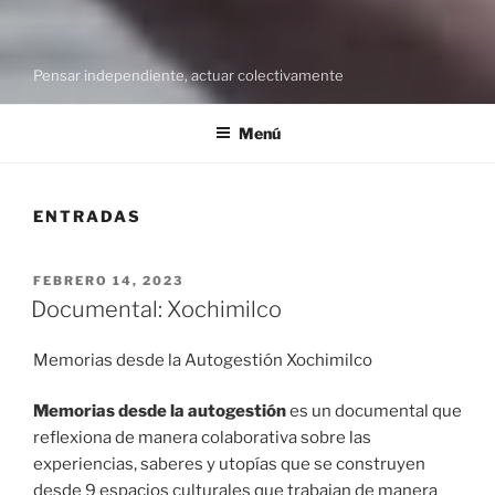
Pensar independiente, actuar colectivamente
Menú
ENTRADAS
PUBLICADO
FEBRERO 14, 2023
EL
Documental: Xochimilco
Memorias desde la Autogestión Xochimilco
Memorias desde la autogestión
es un documental que
reflexiona de manera colaborativa sobre las
experiencias, saberes y utopías que se construyen
desde 9 espacios culturales que trabajan de manera